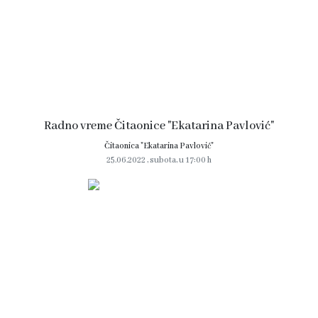
Radno vreme Čitaonice "Ekatarina Pavlović"
Čitaonica "Ekatarina Pavlović"
25.06.2022 , subota, u 17:00 h