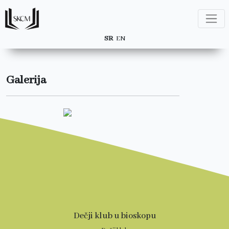
SR
EN
Galerija
Dečji klub u bioskopu