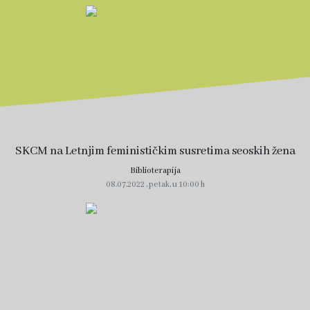
SKCM na Letnjim feminističkim susretima seoskih žena
Biblioterapija
08.07.2022 , petak, u 10:00 h