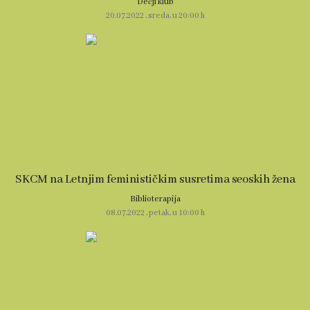
Dečji klub
20.07.2022 , sreda, u 20:00 h
SKCM na Letnjim feminističkim susretima seoskih žena
Biblioterapija
08.07.2022 , petak, u 10:00 h