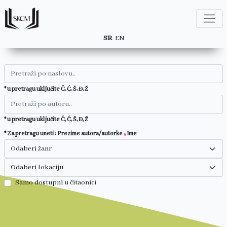
SR
EN
* u pretragu uključite Č, Ć, Š, Đ, Ž
* u pretragu uključite Č, Ć, Š, Đ, Ž
,
* Za pretragu uneti : Prezime autora/autorke
Ime
Samo dostupni u čitaonici