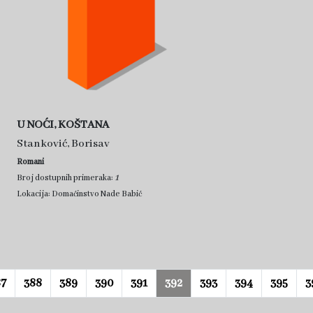
U NOĆI, KOŠTANA
Stanković, Borisav
Romani
1
Broj dostupnih primeraka:
Lokacija: Domaćinstvo Nade Babić
87
388
389
390
391
392
393
394
395
3