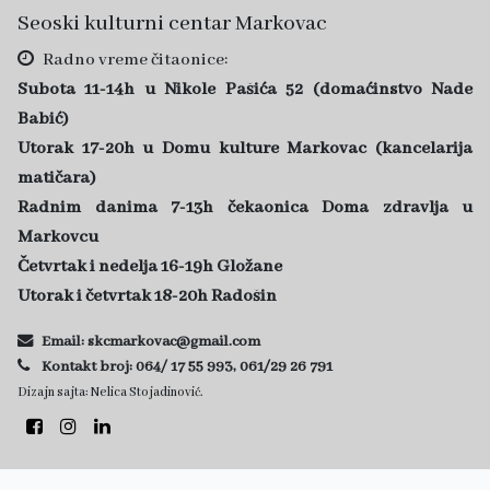
Seoski kulturni centar Markovac
Radno vreme čitaonice:
Subota 11-14h u Nikole Pašića 52 (domaćinstvo Nade
Babić)
Utorak 17-20h u Domu kulture Markovac (kancelarija
matičara)
Radnim danima 7-13h čekaonica Doma zdravlja u
Markovcu
Četvrtak i nedelja 16-19h Gložane
Utorak i četvrtak 18-20h Radošin
Email: skcmarkovac@gmail.com
Kontakt broj:
064/ 17 55 993, 061/29 26 791
Dizajn sajta:
Nelica Stojadinović.